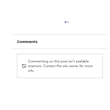
Comments
Commenting on this post isn't available
anymore. Contact the site owner for more
info.
Gemeinsam stark: Laufen gegen
Krebs 2026
Datenschutzerklärung
Impressum
© 2021 Volksschule Strasshof